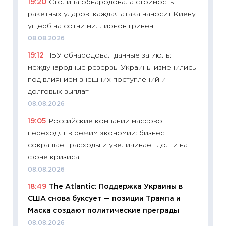
19:20
Столица обнародовала стоимость
11:27
До
ракетных ударов: каждая атака наносит Киеву
промыш
ущерб на сотни миллионов гривен
30.04.2
08.08.2026
11:32
Бо
19:12
НБУ обнародовал данные за июль:
уверен
международные резервы Украины изменились
поведе
под влиянием внешних поступлений и
27.04.2
долговых выплат
11:28
По
08.08.2026
измени
19:05
Российские компании массово
в 2026
переходят в режим экономии: бизнес
13.04.20
сокращает расходы и увеличивает долги на
11:29
Ск
фоне кризиса
пасхал
08.08.2026
собств
18:49
The Atlantic: Поддержка Украины в
сравне
США снова буксует — позиции Трампа и
06.04.2
Маска создают политические преграды
11:24
Ск
08.08.2026