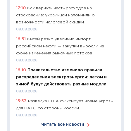
сдержи
17:10
Как вернуть часть расходов на
Майком
страхование: украинцам напомнили о
перев
возможности налоговой скидки
30.03.2
08.08.2026
11:26
Зо
16:51
Китай резко увеличил импорт
время 
российской нефти — закупки выросли на
12.03.20
фоне изменения рыночных потоков
11:27
Эк
08.08.2026
что из
16:10
Правительство изменило правила
перспе
распределения электроэнергии: летом и
24.02.2
зимой будут действовать разные модели
11:26
П
08.08.2026
2025-2
15:53
Разведка США фиксирует новые угрозы
сбереж
для НАТО со стороны России
Institu
08.08.2026
18.02.20
Читать все новости
11:27
За