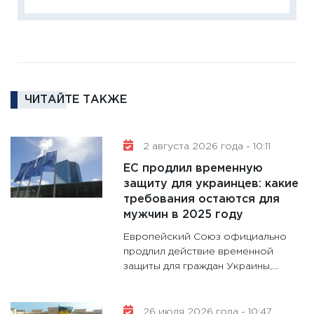
кто ди
кандид
16.02.20
11:30
Ре
котель
ЧИТАЙТЕ ТАКЖЕ
аудита
30.01.20
11:30
Кр
2 августа 2026 года - 10:11
делают
ЕС продлил временную
28.01.20
защиту для украинцев: какие
требования остаются для
11:28
Го
мужчин в 2025 году
гранто
дефиц
Европейский Союз официально
13.01.20
продлил действие временной
защиты для граждан Украины,...
11:30
Ст
будуще
31.12.20
26 июля 2026 года - 10:47