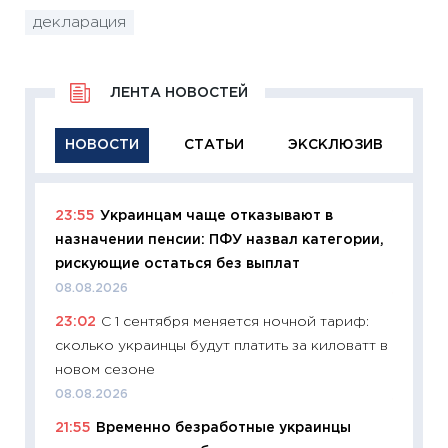
декларация
ЛЕНТА НОВОСТЕЙ
НОВОСТИ
СТАТЬИ
ЭКСКЛЮЗИВ
23:55
Украинцам чаще отказывают в
11:29
Ка
назначении пенсии: ПФУ назвал категории,
успешн
рискующие остаться без выплат
21.07.20
08.08.2026
11:26
Ка
23:02
С 1 сентября меняется ночной тариф:
риски 
сколько украинцы будут платить за киловатт в
облига
новом сезоне
08.07.2
08.08.2026
11:20
Це
21:55
Временно безработные украинцы
будуще