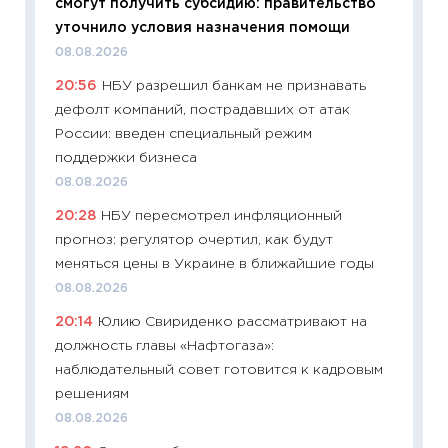
смогут получить субсидию: правительство
01.07.2
уточнило условия назначения помощи
11:24
Пр
08.08.2026
образо
20:56
НБУ разрешил банкам не признавать
платит
дефолт компаний, пострадавших от атак
29.06.2
России: введен специальный режим
11:27
Вс
поддержки бизнеса
Украин
08.08.2026
универ
20:28
НБУ пересмотрел инфляционный
абитур
прогноз: регулятор очертил, как будут
23.06.2
меняться цены в Украине в ближайшие годы
11:29
До
08.08.2026
что на
20:14
Юлию Свириденко рассматривают на
деклар
должность главы «Нафтогаза»:
19.06.20
наблюдательный совет готовится к кадровым
11:22
Ка
решениям
ваканс
08.08.2026
11.06.20