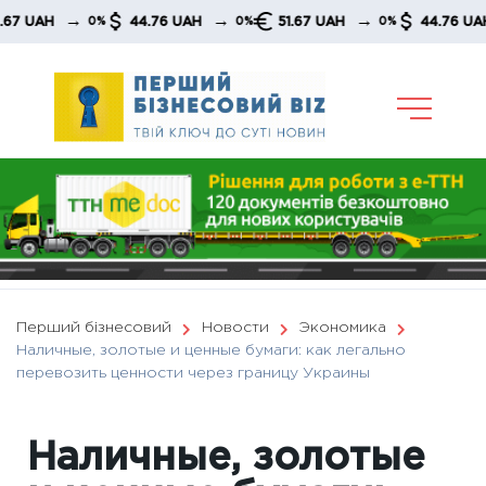
Skip
→
→
→
→
AH
44.76 UAH
51.67 UAH
44.76 UAH
0%
0%
0%
to
content
Перший бізнесовий
Новости
Экономика
Наличные, золотые и ценные бумаги: как легально
перевозить ценности через границу Украины
Наличные, золотые