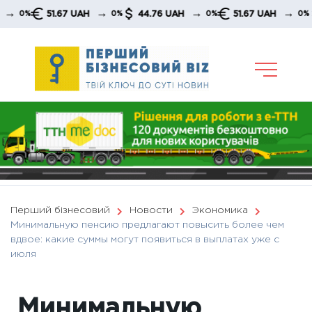
Skip
→
→
→
51.67 UAH
44.76 UAH
51.67 UAH
44.
%
0%
0%
0%
to
content
Перший бізнесовий
Новости
Экономика
Минимальную пенсию предлагают повысить более чем
вдвое: какие суммы могут появиться в выплатах уже с
июля
Минимальную