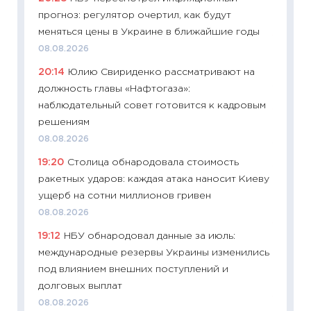
прогноз: регулятор очертил, как будут
23.06.2
меняться цены в Украине в ближайшие годы
11:29
До
08.08.2026
что на
20:14
Юлию Свириденко рассматривают на
деклар
должность главы «Нафтогаза»:
19.06.20
наблюдательный совет готовится к кадровым
11:22
Ка
решениям
ваканс
08.08.2026
11.06.20
19:20
Столица обнародовала стоимость
11:27
До
ракетных ударов: каждая атака наносит Киеву
промыш
ущерб на сотни миллионов гривен
30.04.2
08.08.2026
11:32
Бо
19:12
НБУ обнародовал данные за июль:
уверен
международные резервы Украины изменились
поведе
под влиянием внешних поступлений и
27.04.2
долговых выплат
11:28
По
08.08.2026