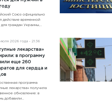
году
йский Союз официально
л действие временной
для граждан Украины,...
июля 2026 года - 21:36
тупные лекарства»
рили: в программу
вили еще 260
ратов для сердца и
дов
рственная программа
пные лекарства» получила
венное обновление: в
ь добавили...