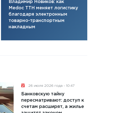
Владимир Новиков: как
Сергей Ко
плана, грантова
Medoc ТТН меняет логистику
платит за 
управляемый де
благодаря электронным
сервисов т
13.01.2026
товарно-транспортным
одного»
11:30
Стратегичес
накладным
портфель будущ
31.12.2025
Читать вс
26 июля 2026 года - 10:47
Банковскую тайну
пересматривают: доступ к
счетам расширят, а жилье
защитят законом