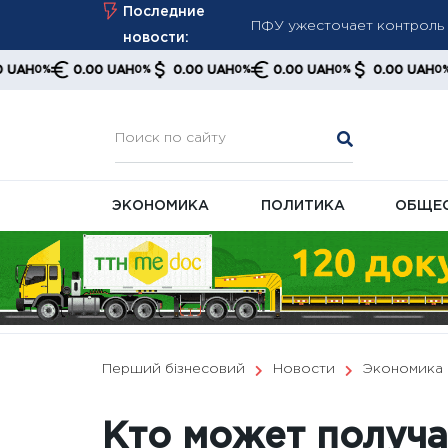
Skip
Последние
ПФУ ужесточает контроль з
to
новости:
Минимальная пенсия выросл
content
0.00 UAH
0.00 UAH
0.00 UAH
0.00 UAH
0.00 
0%
0%
0%
0%
правительства и экономис
Минимальная пенсия 6 000 
ЭКОНОМИКА
ПОЛИТИКА
ОБЩЕ
Перший бізнесовий
Новости
Экономика
Кто может получ