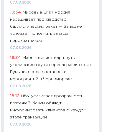
07.08.2026
чеки
19:34
Мировые СМИ: Россия
30.04.2026
наращивает производство
11:32
Больше сбе
баллистических ракет — Запад не
уверенности: как
успевает пополнять запасы
финансовое пове
перехватчиков
27.04.2026
07.08.2026
11:28
Почему еда 
19:34
Maersk меняет маршруты:
бюджет: как изм
украинские грузы перенаправляются в
продуктовая кор
Румынию после остановки
2026 году
мероприятий в Черноморске
13.04.2026
07.08.2026
11:29
Сколько дей
18:12
НБУ усиливает прозрачность
пасхальная корзи
платежей: банки обяжут
собственный рас
информировать клиентов о каждом
набора по сравн
этапе транзакции
официальной оц
07.08.2026
06.04.2026