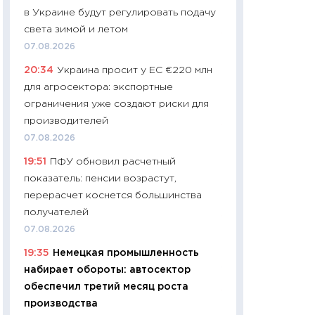
в Украине будут регулировать подачу
29.06.2026
света зимой и летом
11:27
Вступительн
07.08.2026
Украине: цена ко
20:34
Украина просит у ЕС €220 млн
университетов и
для агросектора: экспортные
абитуриентов
ограничения уже создают риски для
23.06.2026
производителей
11:29
Доллар по 51
07.08.2026
тысяч: что на са
19:51
ПФУ обновил расчетный
показывает Бюд
показатель: пенсии возрастут,
2027–2029
перерасчет коснется большинства
19.06.2026
получателей
11:22
Кадровый д
07.08.2026
вакансии: мешаю
19:35
Немецкая промышленность
найму
набирает обороты: автосектор
11.06.2026
обеспечил третий месяц роста
11:27
Дорожает ещ
производства
промышленные ц