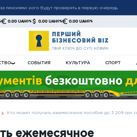
а пенсиями: кого будут проверять в первую очередь
а до 6 000 грн: когда возможно повышение до 12 000 грн —
UAH
0.00 UAH
0.00 UAH
0%
0%
0%
тов
грн: как пенсионная реформа может поднять выплаты на нов
СТВО
СОБЫТИЯ
КУЛЬТУРА
СПОРТ
Кто может получать ежемесячное пособие до 3 209 грн: 
ать ежемесячное