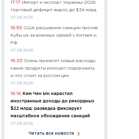
17:17
Импорт и экспорт Украины-2026:
11:24
Сколько сто
торговый дефицит вырос до $34 млрд
сдерживание в 20
07.08.2026
разговора с Май
16:53
США расширили санкции против
арифметики пер
Кубы из-за военных связей с Китаем и
30.03.2026
РФ
11:26
Золото по $
07.08.2026
$80: время покуп
16:20
Осень принесет новые расходы:
фиксировать при
какие продукты рискуют подорожать
12.03.2026
и что стоит за ростом цен
11:27
Экономика 
07.08.2026
войны: что измен
16:16
Ким Чен Ын нарастил
какие перспектив
иностранные доходы до рекордных
стабильности
$22 млрд: разведка фиксирует
24.02.2026
масштабное обхождение санкций
11:26
Потреблени
07.08.2026
украинцев 2025-2
Читать все новости
расходов, сбере