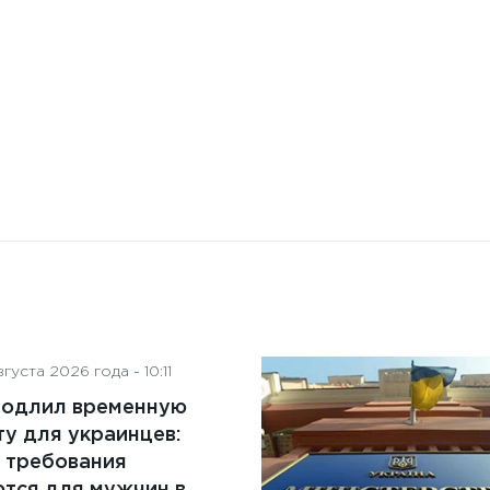
на деятельность советов
директоров
густа 2026 года - 10:11
родлил временную
у для украинцев:
 требования
тся для мужчин в