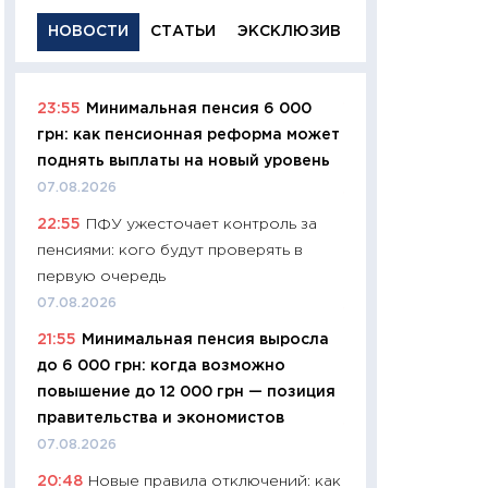
НОВОСТИ
СТАТЬИ
ЭКСКЛЮЗИВ
23:55
Минимальная пенсия 6 000
11:29
Качественн
грн: как пенсионная реформа может
основа успешног
поднять выплаты на новый уровень
21.07.2026
07.08.2026
11:26
Как заработ
22:55
ПФУ ужесточает контроль за
доходность, риск
пенсиями: кого будут проверять в
покупки государ
первую очередь
08.07.2026
07.08.2026
11:20
Цена здоров
21:55
Минимальная пенсия выросла
медицина будуще
до 6 000 грн: когда возможно
расходы людей
повышение до 12 000 грн — позиция
01.07.2026
правительства и экономистов
11:24
Профессии б
07.08.2026
двигается образо
20:48
Новые правила отключений: как
навыки будут пл