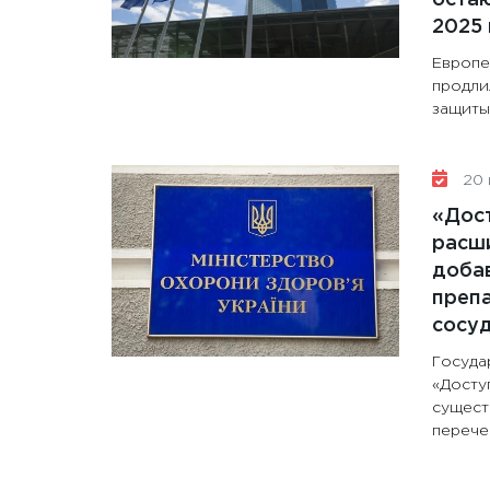
2025 
Европе
продли
защиты 
20 
«Дос
расши
доба
препа
сосу
Госуда
«Досту
сущест
перечен