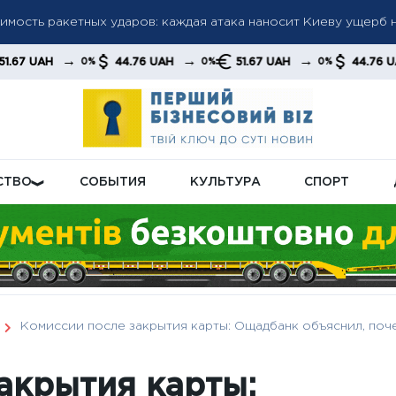
мость ракетных ударов: каждая атака наносит Киеву ущерб 
ово переходят в режим экономии: бизнес сокращает расходы
→
→
→
→
44.76 UAH
51.67 UAH
44.76 UAH
0%
0%
0%
0%
ибке в платежках за газ: сумма может возрасти
СТВО
СОБЫТИЯ
КУЛЬТУРА
СПОРТ
Комиссии после закрытия карты: Ощадбанк объяснил, поче
акрытия карты: