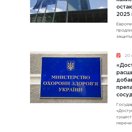
остаю
2025 
Европе
продли
защиты 
20 
«Дос
расши
доба
препа
сосу
Госуда
«Досту
сущест
перечен