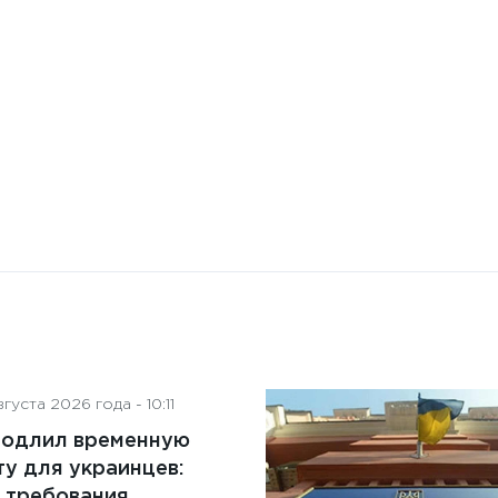
искусственного интеллекта
на деятельность советов
директоров
густа 2026 года - 10:11
родлил временную
у для украинцев:
 требования