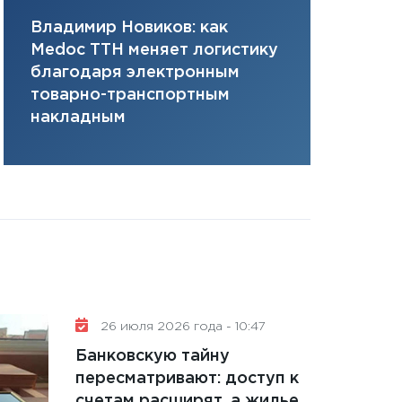
плана, грантова
Владимир Новиков: как
Сергей Ко
управляемый де
Medoc ТТН меняет логистику
платит за 
13.01.2026
благодаря электронным
сервисов т
11:30
Стратегичес
товарно-транспортным
одного»
портфель будущ
накладным
31.12.2025
Читать вс
26 июля 2026 года - 10:47
Банковскую тайну
пересматривают: доступ к
счетам расширят, а жилье