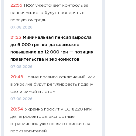
22:55
ПФУ ужесточает контроль за
чеки
пенсиями: кого будут проверять в
30.04.2026
первую очередь
11:32
Больше сбе
07.08.2026
уверенности: как
21:55
Минимальная пенсия выросла
финансовое пове
до 6 000 грн: когда возможно
27.04.2026
повышение до 12 000 грн — позиция
11:28
Почему еда 
правительства и экономистов
бюджет: как изм
07.08.2026
продуктовая кор
20:48
Новые правила отключений: как
2026 году
в Украине будут регулировать подачу
13.04.2026
света зимой и летом
11:29
Сколько дей
07.08.2026
пасхальная корзи
20:34
Украина просит у ЕС €220 млн
собственный рас
для агросектора: экспортные
набора по сравн
ограничения уже создают риски для
официальной оц
производителей
06.04.2026