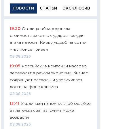
НОВОСТИ
СТАТЬИ
ЭКСКЛЮЗИВ
19:20
Столица обнародовала
11:29
Качественн
стоимость ракетных ударов: каждая
основа успешног
атака наносит Киеву ущерб на сотни
21.07.2026
миллионов гривен
11:26
Как заработ
08.08.2026
доходность, риск
19:05
Российские компании массово
покупки государ
переходят в режим экономии: бизнес
08.07.2026
сокращает расходы и увеличивает
11:20
Цена здоров
долги на фоне кризиса
медицина будуще
08.08.2026
расходы людей
13:41
Украинцам напомнили об ошибке
01.07.2026
в платежках за газ: сумма может
11:24
Профессии б
возрасти
двигается образо
08.08.2026
навыки будут пл