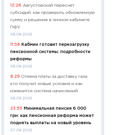
12:26
Августовский пересчет
29.06.2026
субсидий: как проверить обновленную
11:27
Вступительн
сумму и решение в личном кабинете
Украине: цена ко
ПФУ
университетов и
08.08.2026
абитуриентов
11:58
Кабмин готовит перезагрузку
23.06.2026
пенсионной системы: подробности
11:29
Доллар по 51
реформы
тысяч: что на са
08.08.2026
показывает Бюд
8:29
Отмена платы за доставку газа:
2027–2029
кто получит новые условия и как
19.06.2026
изменится система начислений
11:22
Кадровый д
08.08.2026
вакансии: мешаю
23:55
Минимальная пенсия 6 000
найму
грн: как пенсионная реформа может
11.06.2026
поднять выплаты на новый уровень
11:27
Дорожает ещ
07.08.2026
промышленные ц