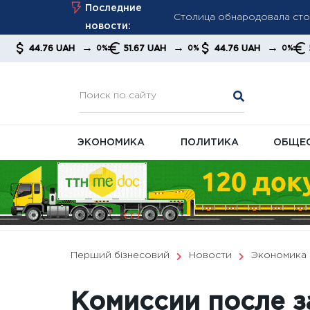
Столица обнародовала стои
Skip
Последние
миллионов гривен
to
новости:
Российские компании масс
content
→
→
→
 UAH
51.67 UAH
44.76 UAH
51.67 UAH
0%
0%
0%
долги на фоне кризиса
Украинцам напомнили об ош
ЭКОНОМИКА
ПОЛИТИКА
ОБЩЕ
Перший бізнесовий
Новости
Экономика
Комиссии после з