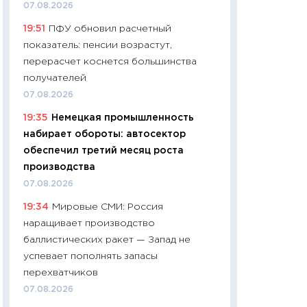
07.08.2026
11:24
Сколько сто
19:51
ПФУ обновил расчетный
сдерживание в 20
показатель: пенсии возрастут,
разговора с Май
перерасчет коснется большинства
арифметики пер
получателей
30.03.2026
07.08.2026
11:26
Золото по $
19:35
Немецкая промышленность
$80: время покуп
набирает обороты: автосектор
фиксировать при
обеспечил третий месяц роста
12.03.2026
производства
11:27
Экономика 
07.08.2026
войны: что измен
19:34
Мировые СМИ: Россия
какие перспектив
наращивает производство
стабильности
баллистических ракет — Запад не
24.02.2026
успевает пополнять запасы
11:26
Потреблени
перехватчиков
украинцев 2025-2
07.08.2026
расходов, сбере