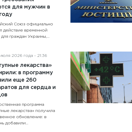
тся для мужчин в
году
йский Союз официально
л действие временной
для граждан Украины,...
июля 2026 года - 21:36
тупные лекарства»
рили: в программу
вили еще 260
ратов для сердца и
дов
рственная программа
пные лекарства» получила
венное обновление: в
ь добавили...