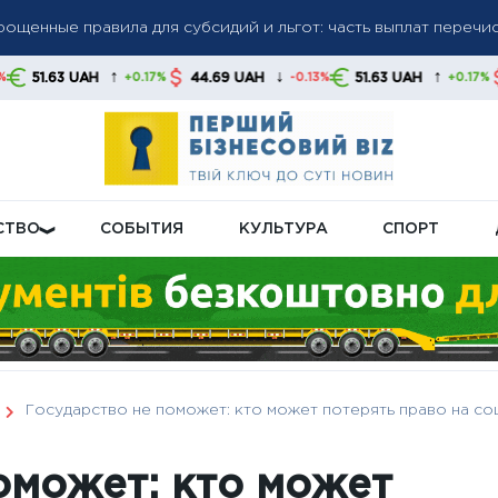
ику РФ: зарплаты растут, производительность падает
↑
↓
↑
↓
44.69 UAH
51.63 UAH
44.69 UAH
+0.17%
-0.13%
+0.17%
: доллар и евро снизились, злотый укрепился — как ведут себ
СТВО
СОБЫТИЯ
КУЛЬТУРА
СПОРТ
Государство не поможет: кто может потерять право на с
оможет: кто может