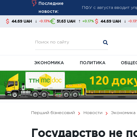
Skip
Последние
августа
to
новости:
Война разрушает эконом
content
↓
↑
↓
H
51.63 UAH
44.69 UAH
51.63 UAH
-0.13%
+0.17%
-0.13%
Курс валют на 6 августа
банки
ЭКОНОМИКА
ПОЛИТИКА
ОБЩЕ
Перший бізнесовий
Новости
Экономика
Государство не п