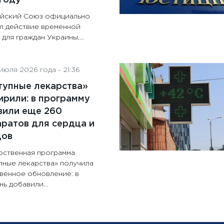
йский Союз официально
л действие временной
для граждан Украины,...
июля 2026 года - 21:36
тупные лекарства»
рили: в программу
вили еще 260
ратов для сердца и
дов
рственная программа
пные лекарства» получила
венное обновление: в
ь добавили...