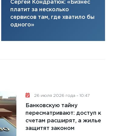
Елена Нус
Сергей Кондратюк: «Бизнес
плана, грантова
инвестиция
платит за несколько
управляемый де
решениях
сервисов там, где хватило бы
13.01.2026
одного»
11:30
Стратегичес
портфель будущ
31.12.2025
Читать вс
26 июля 2026 года - 10:47
Банковскую тайну
пересматривают: доступ к
счетам расширят, а жилье
защитят законом