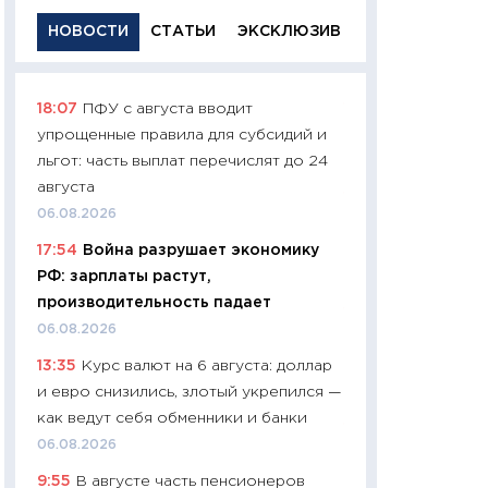
НОВОСТИ
СТАТЬИ
ЭКСКЛЮЗИВ
18:07
ПФУ с августа вводит
11:29
Качественн
упрощенные правила для субсидий и
основа успешног
льгот: часть выплат перечислят до 24
21.07.2026
августа
11:26
Как заработ
06.08.2026
доходность, риск
17:54
Война разрушает экономику
покупки государ
РФ: зарплаты растут,
08.07.2026
производительность падает
11:20
Цена здоров
06.08.2026
медицина будуще
13:35
Курс валют на 6 августа: доллар
расходы людей
и евро снизились, злотый укрепился —
01.07.2026
как ведут себя обменники и банки
11:24
Профессии б
06.08.2026
двигается образо
9:55
В августе часть пенсионеров
навыки будут пл