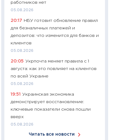
работников нет
11:24
Сколько сто
05.08.2026
сдерживание в 20
20:17
НБУ готовит обновление правил
разговора с Май
для безналичных платежей и
арифметики пер
депозитов: что изменится для банков и
30.03.2026
клиентов
11:26
Золото по $
05.08.2026
$80: время покуп
20:05
Укрпочта меняет правила с 1
фиксировать при
августа: как это повлияет на клиентов
12.03.2026
по всей Украине
11:27
Экономика 
05.08.2026
войны: что измен
19:51
Украинская экономика
какие перспектив
демонстрирует восстановление:
стабильности
ключевые показатели снова пошли
24.02.2026
вверх
11:26
Потреблени
05.08.2026
украинцев 2025-2
Читать все новости
расходов, сбере