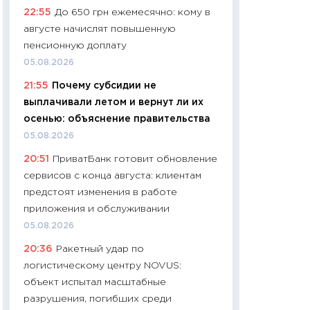
22:55
До 650 грн ежемесячно: кому в
чеки
августе начислят повышенную
30.04.2026
пенсионную доплату
11:32
Больше сбе
05.08.2026
уверенности: как
21:55
Почему субсидии не
финансовое пове
выплачивали летом и вернут ли их
27.04.2026
осенью: объяснение правительства
11:28
Почему еда 
05.08.2026
бюджет: как изм
20:51
ПриватБанк готовит обновление
продуктовая кор
сервисов с конца августа: клиентам
2026 году
предстоят изменения в работе
13.04.2026
приложения и обслуживании
11:29
Сколько дей
05.08.2026
пасхальная корзи
20:36
Ракетный удар по
собственный рас
логистическому центру NOVUS:
набора по сравн
объект испытал масштабные
официальной оц
разрушения, погибших среди
06.04.2026