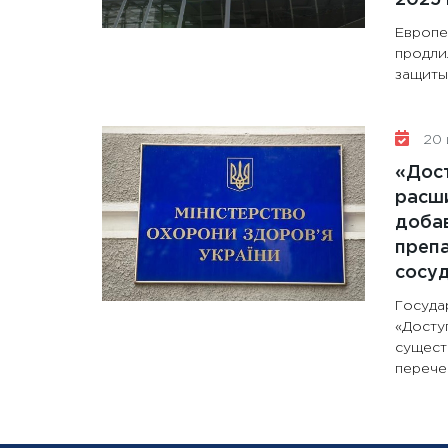
Европе
продли
защиты 
20 
«Дос
расши
доба
препа
сосу
Госуда
«Досту
сущест
перечен