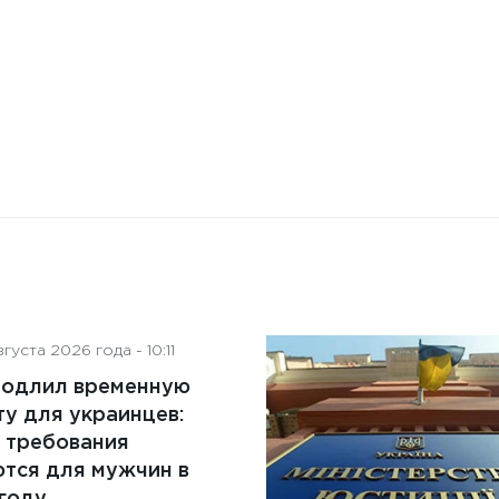
преимущества и ключевые
аспекты
густа 2026 года - 10:11
родлил временную
у для украинцев:
 требования
тся для мужчин в
году