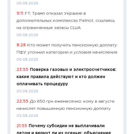
06.08.2026
11:20
Це
9:11
FT: Трамп отказал Украине в
будуще
дополнительных комплексах Patriot, ссылаясь
01.07.2
на ограниченные запасы США
11:24
Пр
06.08.2026
образо
8:28
Кто может получить пенсионную доплату:
платит
ПФУ уточнил категории и условия начисления
29.06.2
06.08.2026
11:27
Вс
23:55
Поверка газовых и электросчетчиков:
Украин
какие правила действуют и кто должен
универ
оплачивать процедуру
абитур
05.08.2026
23.06.2
22:55
До 650 грн ежемесячно: кому в августе
11:29
До
начислят повышенную пенсионную доплату
что на
деклар
05.08.2026
19.06.20
21:55
Почему субсидии не выплачивали
летом и вернут ли их осенью: объяснение
11:22
Ка