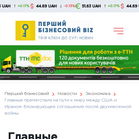
Skip
↑
↓
↑
↓
44.69 UAH
51.63 UAH
44.69 UAH
+0.17%
-0.13%
+0.17%
to
content
Перший бізнесовий
Новости
Экономика
Главные препятствия на пути к миру между США и
Ираном: блокирующее соглашение после двухмесячной
войны
Главные