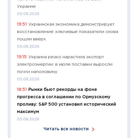
Украине
06.04.2
05.08.2026
11:24
Ск
19:51
Украинская экономика демонстрирует
сдержи
восстановление: ключевые показатели снова
Майком
пошли вверх
перев
05.08.2026
30.03.2
19:15
Украина резко нарастила экспорт
11:26
Зо
электроэнергии: в июле поставки выросли
время 
почти наполовину
12.03.20
05.08.2026
11:27
Эк
18:51
Рынки бьют рекорды на фоне
что из
прогресса в соглашении по Ормузскому
перспе
проливу: S&P 500 установил исторический
24.02.2
максимум
11:26
П
05.08.2026
2025-2
Читать все новости
сбереж
Institu