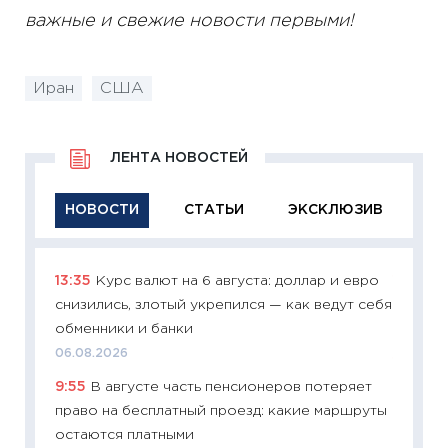
важные и свежие новости первыми!
Иран
США
ЛЕНТА НОВОСТЕЙ
НОВОСТИ
СТАТЬИ
ЭКСКЛЮЗИВ
13:35
Курс валют на 6 августа: доллар и евро
11:29
Ка
снизились, злотый укрепился — как ведут себя
успешн
обменники и банки
21.07.20
06.08.2026
11:26
Ка
9:55
В августе часть пенсионеров потеряет
риски 
право на бесплатный проезд: какие маршруты
облига
остаются платными
08.07.2