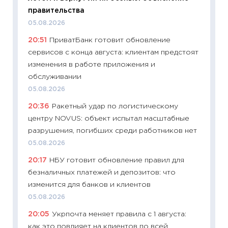
правительства
ваканс
05.08.2026
11.06.20
20:51
ПриватБанк готовит обновление
11:27
До
сервисов с конца августа: клиентам предстоят
промыш
изменения в работе приложения и
30.04.2
обслуживании
11:32
Бо
05.08.2026
уверен
20:36
Ракетный удар по логистическому
поведе
центру NOVUS: объект испытал масштабные
27.04.2
разрушения, погибших среди работников нет
11:28
По
05.08.2026
измени
20:17
НБУ готовит обновление правил для
в 2026
безналичных платежей и депозитов: что
13.04.20
изменится для банков и клиентов
11:29
Ск
05.08.2026
пасхал
20:05
Укрпочта меняет правила с 1 августа:
собств
как это повлияет на клиентов по всей
сравне