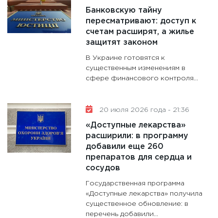
11:30
Ст
Банковскую тайну
будуще
пересматривают: доступ к
31.12.20
счетам расширят, а жилье
защитят законом
В Украине готовятся к
существенным изменениям в
сфере финансового контроля...
20 июля 2026 года - 21:36
«Доступные лекарства»
расширили: в программу
добавили еще 260
препаратов для сердца и
сосудов
Государственная программа
«Доступные лекарства» получила
существенное обновление: в
перечень добавили...