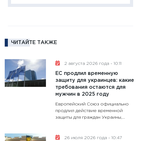
18.02.20
11:27
За
кто ди
кандид
16.02.20
ЧИТАЙТЕ ТАКЖЕ
11:30
Ре
котель
2 августа 2026 года - 10:11
аудита
ЕС продлил временную
30.01.20
защиту для украинцев: какие
11:30
Кр
требования остаются для
делают
мужчин в 2025 году
28.01.20
Европейский Союз официально
11:28
Го
продлил действие временной
защиты для граждан Украины,...
гранто
дефиц
13.01.20
26 июля 2026 года - 10:47