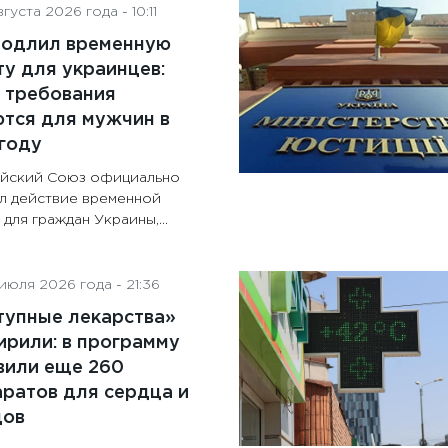
густа 2026 года - 10:11
родлил временную
у для украинцев:
 требования
тся для мужчин в
году
йский Союз официально
л действие временной
для граждан Украины,...
июля 2026 года - 21:36
тупные лекарства»
рили: в программу
вили еще 260
ратов для сердца и
дов