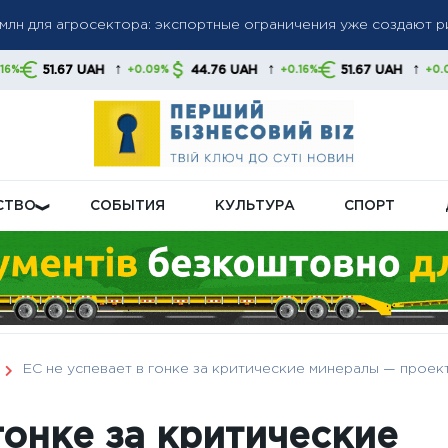
набирает обороты: автосектор обеспечил третий месяц рос
↑
↑
↑
H
44.76 UAH
51.67 UAH
44.76 U
+0.09%
+0.16%
+0.09%
щивает производство баллистических ракет — Запад не успе
СТВО
СОБЫТИЯ
КУЛЬТУРА
СПОРТ
ЕС не успевает в гонке за критические минералы — проек
гонке за критические