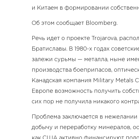
и Китаем в формировании собственн
Об этом сообщает Bloomberg.
Речь идет о проекте Trojarova, рас
Братиславы. В 1980-х годах советс
залежи сурьмы — металла, ныне им
производства боеприпасов, оптическ
Канадская компания Military Metals 
Европе возможность получить собств
сих пор не получила никакого контра
Проблема заключается в нежелании 
добычу и переработку минералов, ос
как США активно финансируют подо