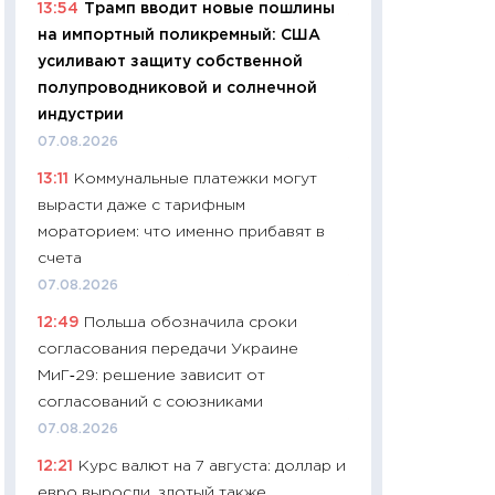
13:54
Трамп вводит новые пошлины
11:24
Сколько сто
на импортный поликремный: США
сдерживание в 20
усиливают защиту собственной
разговора с Май
полупроводниковой и солнечной
арифметики пер
индустрии
30.03.2026
07.08.2026
11:26
Золото по $
13:11
Коммунальные платежки могут
$80: время покуп
вырасти даже с тарифным
фиксировать при
мораторием: что именно прибавят в
12.03.2026
счета
11:27
Экономика 
07.08.2026
войны: что измен
12:49
Польша обозначила сроки
какие перспектив
согласования передачи Украине
стабильности
МиГ‑29: решение зависит от
24.02.2026
согласований с союзниками
11:26
Потреблени
07.08.2026
украинцев 2025-2
12:21
Курс валют на 7 августа: доллар и
расходов, сбере
евро выросли, злотый также