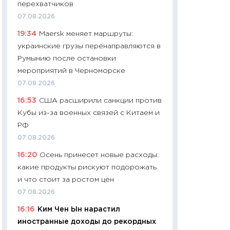
перехватчиков
29.06.2026
07.08.2026
11:27
Вступительн
19:34
Maersk меняет маршруты:
Украине: цена ко
украинские грузы перенаправляются в
университетов и
Румынию после остановки
абитуриентов
мероприятий в Черноморске
23.06.2026
07.08.2026
11:29
Доллар по 51
16:53
США расширили санкции против
тысяч: что на са
Кубы из-за военных связей с Китаем и
показывает Бюд
РФ
2027–2029
07.08.2026
19.06.2026
16:20
Осень принесет новые расходы:
11:22
Кадровый д
какие продукты рискуют подорожать
вакансии: мешаю
и что стоит за ростом цен
найму
07.08.2026
11.06.2026
16:16
Ким Чен Ын нарастил
11:27
Дорожает ещ
иностранные доходы до рекордных
промышленные ц