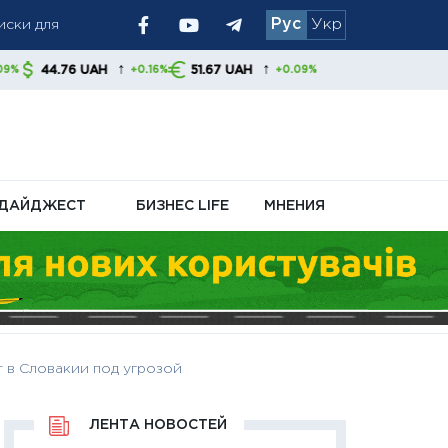
Рус
Укр
та производства
↑
↑
AH
51.67 UAH
+0.16%
+0.09%
вает пополнять
ДАЙДЖЕСТ
БИЗНЕС LIFE
МНЕНИЯ
т в Словакии под угрозой
ЛЕНТА НОВОСТЕЙ