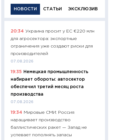
НОВОСТИ
СТАТЬИ
ЭКСКЛЮЗИВ
20:34
Украина просит у ЕС €220 млн
11:29
Качественн
для агросектора: экспортные
основа успешног
ограничения уже создают риски для
21.07.2026
производителей
11:26
Как заработ
07.08.2026
доходность, риск
19:35
Немецкая промышленность
покупки государ
набирает обороты: автосектор
08.07.2026
обеспечил третий месяц роста
11:20
Цена здоров
производства
медицина будуще
07.08.2026
расходы людей
19:34
Мировые СМИ: Россия
01.07.2026
наращивает производство
11:24
Профессии б
баллистических ракет — Запад не
двигается образо
успевает пополнять запасы
навыки будут пл