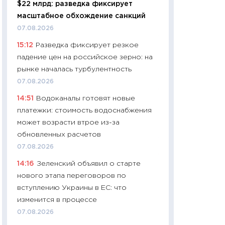
$22 млрд: разведка фиксирует
чеки
масштабное обхождение санкций
30.04.2026
07.08.2026
11:32
Больше сбе
15:12
Разведка фиксирует резкое
уверенности: как
падение цен на российское зерно: на
финансовое пове
рынке началась турбулентность
27.04.2026
07.08.2026
11:28
Почему еда 
14:51
Водоканалы готовят новые
бюджет: как изм
платежки: стоимость водоснабжения
продуктовая кор
может возрасти втрое из-за
2026 году
обновленных расчетов
13.04.2026
07.08.2026
11:29
Сколько дей
14:16
Зеленский объявил о старте
пасхальная корзи
нового этапа переговоров по
собственный рас
вступлению Украины в ЕС: что
набора по сравн
изменится в процессе
официальной оц
07.08.2026
06.04.2026