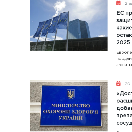
2 ав
ЕС п
защит
какие
остаю
2025 
Европе
продли
защиты 
20 
«Дос
расши
доба
препа
сосу