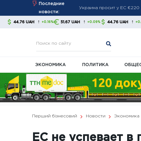
Skip
Последние
производителей
to
новости:
Немецкая промышленность 
content
↑
↑
↑
AH
51.67 UAH
44.76 UAH
51.67 UA
+0.16%
+0.09%
+0.16%
Мировые СМИ: Россия нара
запасы перехватчиков
ЭКОНОМИКА
ПОЛИТИКА
ОБЩЕ
Перший бізнесовий
Новости
Экономика
ЕС не успевает в 