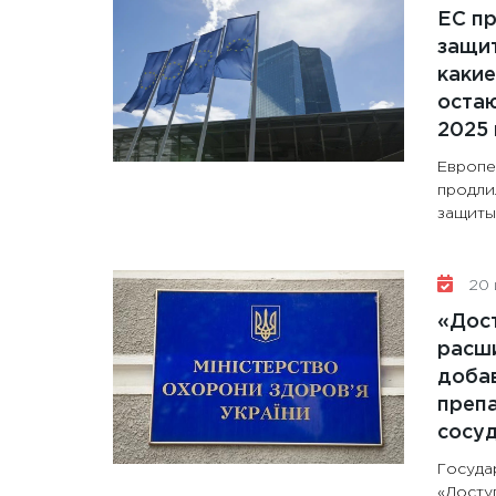
ЕС п
защит
какие
остаю
2025 
Европе
продли
защиты 
20 
«Дос
расши
доба
препа
сосу
Госуда
«Досту