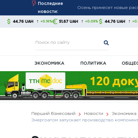
Осень принесет новые расх
Skip
Последние
Курс валют на 7 августа: 
to
новости:
Великобритания ввела нов
content
↑
↑
↑
UAH
51.67 UAH
44.76 UAH
51.67 U
+0.16%
+0.09%
+0.16%
давление на энергетическ
ЭКОНОМИКА
ПОЛИТИКА
ОБЩЕ
Перший бізнесовий
Новости
Экономика
Энергоатом запускает производство компонент