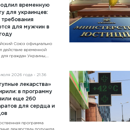
родлил временную
у для украинцев:
 требования
тся для мужчин в
году
йский Союз официально
л действие временной
для граждан Украины,...
июля 2026 года - 21:36
тупные лекарства»
рили: в программу
вили еще 260
ратов для сердца и
дов
рственная программа
пные лекарства» получила