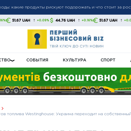
оды: какие продукты рискуют подорожать и что стоит за рос
доллар и евро выросли, злотый также подорожал — данные НБ
ые санкции против российских банков и танкеров: Лондон ус
↑
↑
↑
AH
44.76 UAH
51.67 UAH
44.76 U
+0.09%
+0.16%
+0.09%
ий сектор РФ
СТВО
СОБЫТИЯ
КУЛЬТУРА
СПОРТ
ов топлива Westinghouse: Украина переходит на собственны