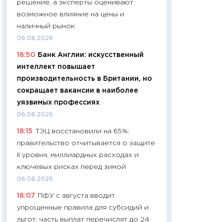
решение, а эксперты оценивают
06.04.2026
возможное влияние на цены и
11:24
Сколько сто
наличный рынок
сдерживание в 20
06.08.2026
разговора с Май
18:50
Банк Англии: искусственный
арифметики пер
интеллект повышает
30.03.2026
производительность в Британии, но
11:26
Золото по $
сокращает вакансии в наиболее
$80: время покуп
уязвимых профессиях
фиксировать при
06.08.2026
12.03.2026
18:15
ТЭЦ восстановили на 65%:
11:27
Экономика 
правительство отчитывается о защите
войны: что измен
II уровня, миллиардных расходах и
какие перспектив
ключевых рисках перед зимой
стабильности
06.08.2026
24.02.2026
18:07
ПФУ с августа вводит
11:26
Потреблени
упрощенные правила для субсидий и
украинцев 2025-2
льгот: часть выплат перечислят до 24