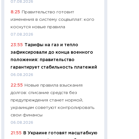
07.08.2026
навыки будут пл
8:25
Правительство готовит
29.06.2026
изменения в систему соцвыплат: кого
11:27
Вступительн
коснутся новые правила
Украине: цена ко
07.08.2026
университетов и
23:55
Тарифы на газ и тепло
абитуриентов
зафиксировали до конца военного
23.06.2026
положения: правительство
11:29
Доллар по 51
гарантирует стабильность платежей
тысяч: что на са
06.08.2026
показывает Бюд
22:55
Новые правила взыскания
2027–2029
долгов: списание средств без
19.06.2026
предупреждения станет нормой,
11:22
Кадровый д
украинцам советуют контролировать
вакансии: мешаю
свои финансы
найму
06.08.2026
11.06.2026
21:55
В Украине готовят масштабную
11:27
Дорожает ещ