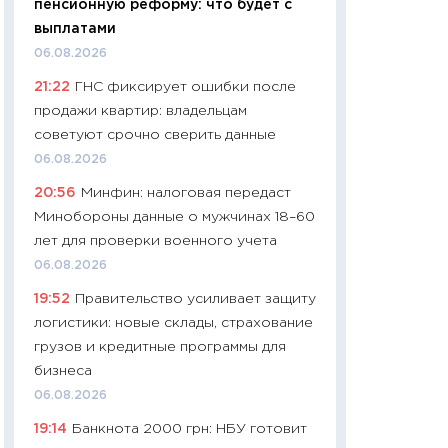
пенсионную реформу: что будет с
промышленные ц
выплатами
чеки
06.08.2026
30.04.2026
21:22
ГНС фиксирует ошибки после
11:32
Больше сбе
продажи квартир: владельцам
уверенности: как
советуют срочно сверить данные
финансовое пове
06.08.2026
27.04.2026
20:56
Минфин: налоговая передаст
11:28
Почему еда 
Минобороны данные о мужчинах 18–60
бюджет: как изм
лет для проверки военного учета
продуктовая кор
06.08.2026
2026 году
19:52
Правительство усиливает защиту
13.04.2026
логистики: новые склады, страхование
11:29
Сколько дей
грузов и кредитные программы для
пасхальная корзи
бизнеса
собственный рас
06.08.2026
набора по сравн
19:14
Банкнота 2000 грн: НБУ готовит
официальной оц