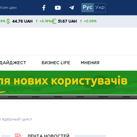
том цен
Рус
Укр
У и обменников
иливает
↑
↑
AH
51.67 UAH
+0.16%
+0.09%
ДАЙДЖЕСТ
БИЗНЕС LIFE
МНЕНИЯ
й ядерный цикл
ЛЕНТА НОВОСТЕЙ