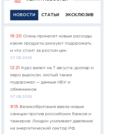
НОВОСТИ
СТАТЬИ
ЭКСКЛЮЗИВ
16:20
Осень принесет новые расходы:
11:29
Качественн
какие продукты рискуют подорожать
основа успешног
и что стоит за ростом цен
21.07.2026
07.08.2026
11:26
Как заработ
12:21
Курс валют на 7 августа: доллар и
доходность, риск
евро выросли, злотый также
покупки государ
подорожал — данные НБУ и
08.07.2026
обменников
11:20
Цена здоров
07.08.2026
медицина будуще
9:15
Великобритания ввела новые
расходы людей
санкции против российских банков и
01.07.2026
танкеров: Лондон усиливает давление
11:24
Профессии б
на энергетический сектор РФ
двигается образо