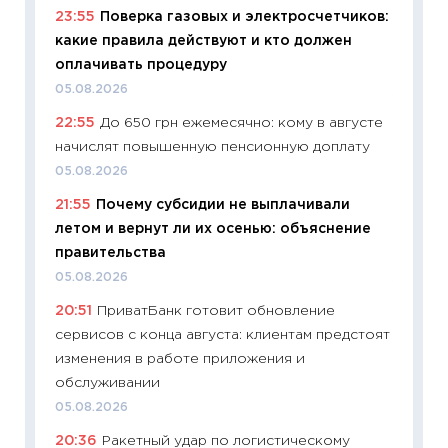
23:55
Поверка газовых и электросчетчиков:
11:29
Ка
какие правила действуют и кто должен
успешн
оплачивать процедуру
21.07.20
05.08.2026
11:26
Ка
22:55
До 650 грн ежемесячно: кому в августе
риски 
начислят повышенную пенсионную доплату
облига
05.08.2026
08.07.2
21:55
Почему субсидии не выплачивали
11:20
Це
летом и вернут ли их осенью: объяснение
будуще
правительства
01.07.2
05.08.2026
11:24
Пр
20:51
ПриватБанк готовит обновление
образо
сервисов с конца августа: клиентам предстоят
платит
изменения в работе приложения и
29.06.2
обслуживании
11:27
Вс
05.08.2026
Украин
20:36
Ракетный удар по логистическому
универ