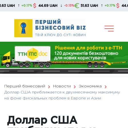
Skip
↑
↓
↑
AH
44.69 UAH
51.63 UAH
44.69 UAH
+0.17%
-0.13%
+0.17%
to
content
Перший бізнесовий
Новости
Экономика
Доллар США приближается к двухмесячному максимуму
на фоне фискальных проблем в Европе и Азии
Доллар США