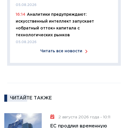
11:27
Эк
05.08.2026
что из
16:14
Аналитики предупреждают:
перспе
искусственный интеллект запускает
24.02.2
«обратный отток» капитала с
11:26
П
технологических рынков
2025-2
05.08.2026
сбереж
Читать все новости
Institu
18.02.20
11:27
За
кто ди
кандид
16.02.20
ЧИТАЙТЕ ТАКЖЕ
11:30
Ре
котель
аудита
2 августа 2026 года - 10:11
30.01.20
ЕС продлил временную