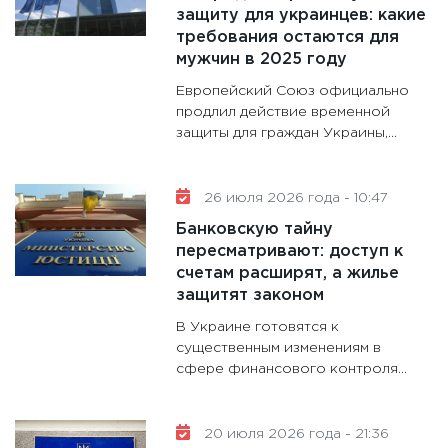
11:30
Кр
защиту для украинцев: какие
делают
требования остаются для
28.01.20
мужчин в 2025 году
11:28
Го
Европейский Союз официально
гранто
продлил действие временной
защиты для граждан Украины,...
дефиц
13.01.20
11:30
Ст
26 июля 2026 года - 10:47
будуще
Банковскую тайну
31.12.20
пересматривают: доступ к
счетам расширят, а жилье
защитят законом
В Украине готовятся к
существенным изменениям в
сфере финансового контроля...
20 июля 2026 года - 21:36