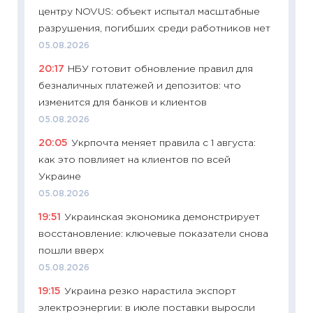
центру NOVUS: объект испытал масштабные
абитур
разрушения, погибших среди работников нет
23.06.2
05.08.2026
11:29
До
20:17
НБУ готовит обновление правил для
что на
безналичных платежей и депозитов: что
деклар
изменится для банков и клиентов
19.06.20
05.08.2026
11:22
Ка
20:05
Укрпочта меняет правила с 1 августа:
ваканс
как это повлияет на клиентов по всей
11.06.20
Украине
11:27
До
05.08.2026
промыш
19:51
Украинская экономика демонстрирует
30.04.2
восстановление: ключевые показатели снова
11:32
Бо
пошли вверх
уверен
05.08.2026
поведе
19:15
Украина резко нарастила экспорт
27.04.2
электроэнергии: в июле поставки выросли