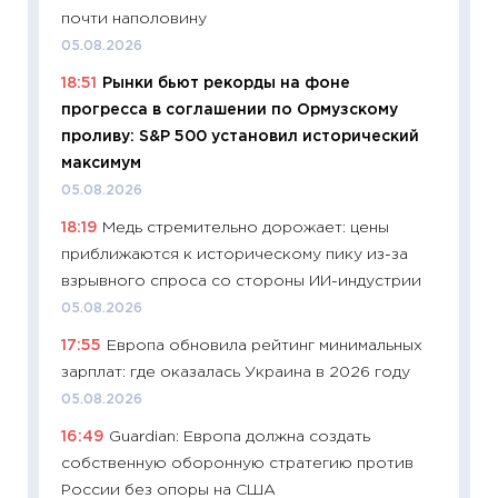
11:28
По
почти наполовину
измени
05.08.2026
в 2026
18:51
Рынки бьют рекорды на фоне
13.04.20
прогресса в соглашении по Ормузскому
11:29
Ск
проливу: S&P 500 установил исторический
пасхал
максимум
собств
05.08.2026
сравне
18:19
Медь стремительно дорожает: цены
06.04.2
приближаются к историческому пику из-за
11:24
Ск
взрывного спроса со стороны ИИ-индустрии
сдержи
05.08.2026
Майком
17:55
Европа обновила рейтинг минимальных
перев
зарплат: где оказалась Украина в 2026 году
30.03.2
05.08.2026
11:26
Зо
16:49
Guardian: Европа должна создать
время 
собственную оборонную стратегию против
12.03.20
России без опоры на США