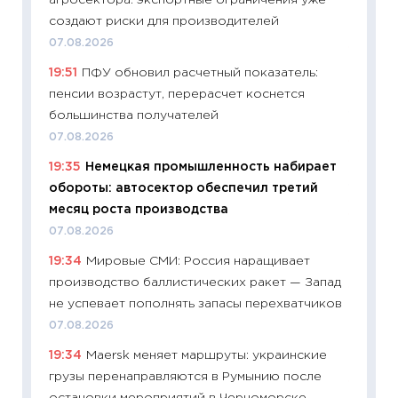
агросектора: экспортные ограничения уже
абитур
создают риски для производителей
23.06.2
07.08.2026
11:29
До
19:51
ПФУ обновил расчетный показатель:
что на
пенсии возрастут, перерасчет коснется
деклар
большинства получателей
19.06.20
07.08.2026
11:22
Ка
19:35
Немецкая промышленность набирает
ваканс
обороты: автосектор обеспечил третий
11.06.20
месяц роста производства
11:27
До
07.08.2026
промыш
19:34
Мировые СМИ: Россия наращивает
30.04.2
производство баллистических ракет — Запад
11:32
Бо
не успевает пополнять запасы перехватчиков
уверен
07.08.2026
поведе
19:34
Maersk меняет маршруты: украинские
27.04.2
грузы перенаправляются в Румынию после
11:28
По