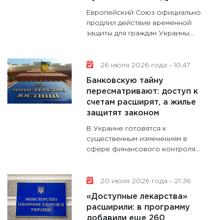
делают
Европейский Союз официально
28.01.20
продлил действие временной
защиты для граждан Украины,...
11:28
Го
гранто
дефиц
26 июля 2026 года - 10:47
13.01.20
Банковскую тайну
11:30
Ст
пересматривают: доступ к
будуще
счетам расширят, а жилье
31.12.20
защитят законом
В Украине готовятся к
существенным изменениям в
сфере финансового контроля...
20 июля 2026 года - 21:36
«Доступные лекарства»
расширили: в программу
добавили еще 260