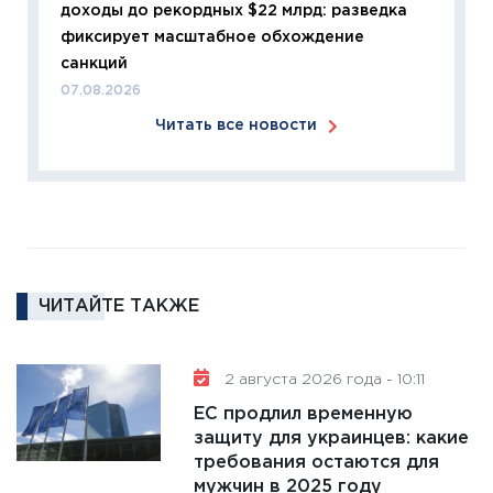
доходы до рекордных $22 млрд: разведка
что из
фиксирует масштабное обхождение
перспе
санкций
24.02.2
07.08.2026
11:26
П
Читать все новости
2025-2
сбереж
Institu
18.02.20
11:27
За
кто ди
кандид
ЧИТАЙТЕ ТАКЖЕ
16.02.20
11:30
Ре
2 августа 2026 года - 10:11
котель
ЕС продлил временную
аудита
защиту для украинцев: какие
30.01.20
требования остаются для
11:30
Кр
мужчин в 2025 году