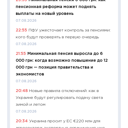
23:55
Минимальная пенсия 6 000 грн: как
11:29
Ка
пенсионная реформа может поднять
успешн
выплаты на новый уровень
21.07.20
07.08.2026
11:26
Ка
22:55
ПФУ ужесточает контроль за пенсиями:
риски 
кого будут проверять в первую очередь
облига
07.08.2026
08.07.2
21:55
Минимальная пенсия выросла до 6
11:20
Це
000 грн: когда возможно повышение до 12
будуще
000 грн — позиция правительства и
01.07.2
экономистов
11:24
Пр
07.08.2026
образо
20:48
Новые правила отключений: как в
платит
Украине будут регулировать подачу света
29.06.2
зимой и летом
11:27
Вс
07.08.2026
Украин
20:34
Украина просит у ЕС €220 млн для
универ