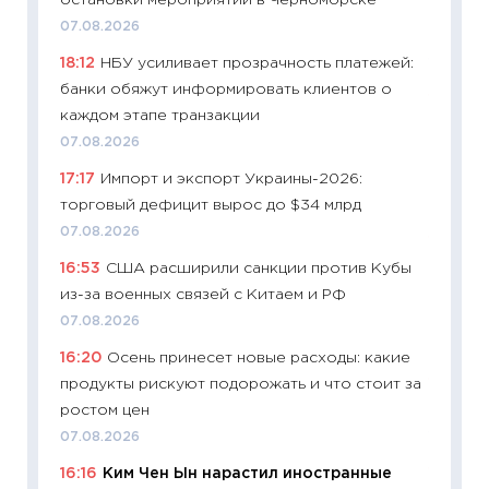
остановки мероприятий в Черноморске
измени
07.08.2026
в 2026
18:12
НБУ усиливает прозрачность платежей:
13.04.20
банки обяжут информировать клиентов о
11:29
Ск
каждом этапе транзакции
пасхал
07.08.2026
собств
17:17
Импорт и экспорт Украины-2026:
сравне
торговый дефицит вырос до $34 млрд
06.04.2
07.08.2026
11:24
Ск
16:53
США расширили санкции против Кубы
сдержи
из-за военных связей с Китаем и РФ
Майком
перев
07.08.2026
30.03.2
16:20
Осень принесет новые расходы: какие
продукты рискуют подорожать и что стоит за
11:26
Зо
ростом цен
время 
07.08.2026
12.03.20
16:16
Ким Чен Ын нарастил иностранные
11:27
Эк