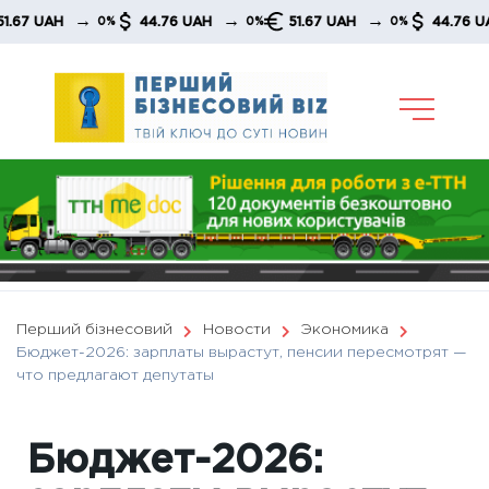
Skip
→
→
→
→
UAH
44.76 UAH
51.67 UAH
44.76 UAH
0%
0%
0%
to
content
Перший бізнесовий
Новости
Экономика
Бюджет-2026: зарплаты вырастут, пенсии пересмотрят —
что предлагают депутаты
Бюджет-2026: