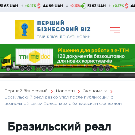
Skip
↑
↓
↑
UAH
44.69 UAH
51.63 UAH
44.69 UA
+0.17%
-0.13%
+0.17%
to
content
Перший бізнесовий
Новости
Экономика
Бразильский реал резко упал после публикации о
возможной связи Болсонара с банковским скандалом
Бразильский реал