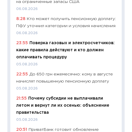
на ограниченные запасы США
21.07.20
06.08.2026
11:26
Ка
8:28
Кто может получить пенсионную доплату:
риски 
ПФУ уточнил категории и условия начисления
облига
06.08.2026
08.07.2
23:55
Поверка газовых и электросчетчиков:
11:20
Це
какие правила действуют и кто должен
будуще
оплачивать процедуру
01.07.2
05.08.2026
11:24
Пр
22:55
До 650 грн ежемесячно: кому в августе
образо
начислят повышенную пенсионную доплату
платит
05.08.2026
29.06.2
21:55
Почему субсидии не выплачивали
11:27
Вс
летом и вернут ли их осенью: объяснение
Украин
правительства
универ
абитур
05.08.2026
23.06.2
20:51
ПриватБанк готовит обновление