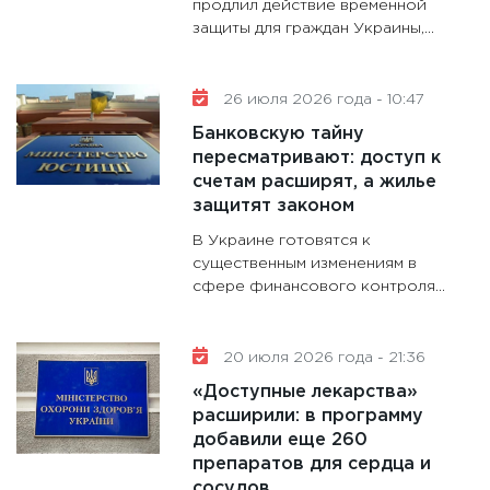
продлил действие временной
защиты для граждан Украины,...
11:28
Го
гранто
дефиц
26 июля 2026 года - 10:47
13.01.20
Банковскую тайну
11:30
Ст
пересматривают: доступ к
будуще
счетам расширят, а жилье
31.12.20
защитят законом
В Украине готовятся к
существенным изменениям в
сфере финансового контроля...
20 июля 2026 года - 21:36
«Доступные лекарства»
расширили: в программу
добавили еще 260
препаратов для сердца и
сосудов