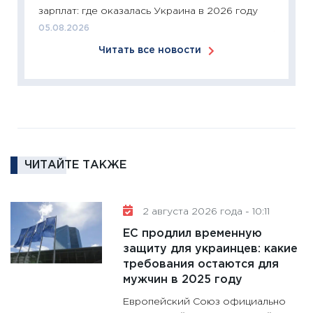
зарплат: где оказалась Украина в 2026 году
24.02.2
05.08.2026
11:26
П
Читать все новости
2025-2
сбереж
Institu
18.02.20
11:27
За
кто ди
кандид
ЧИТАЙТЕ ТАКЖЕ
16.02.20
11:30
Ре
2 августа 2026 года - 10:11
котель
ЕС продлил временную
аудита
защиту для украинцев: какие
30.01.20
требования остаются для
11:30
Кр
мужчин в 2025 году
делают
Европейский Союз официально
28.01.20