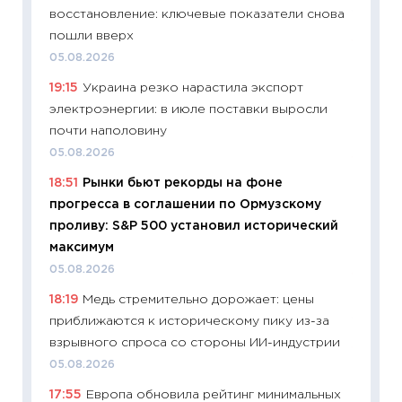
восстановление: ключевые показатели снова
13.04.20
пошли вверх
11:29
Ск
05.08.2026
пасхал
19:15
Украина резко нарастила экспорт
собств
электроэнергии: в июле поставки выросли
сравне
почти наполовину
06.04.2
05.08.2026
11:24
Ск
18:51
Рынки бьют рекорды на фоне
сдержи
прогресса в соглашении по Ормузскому
Майком
проливу: S&P 500 установил исторический
перев
максимум
30.03.2
05.08.2026
11:26
Зо
18:19
Медь стремительно дорожает: цены
время 
приближаются к историческому пику из-за
12.03.20
взрывного спроса со стороны ИИ-индустрии
11:27
Эк
05.08.2026
что из
17:55
Европа обновила рейтинг минимальных
перспе