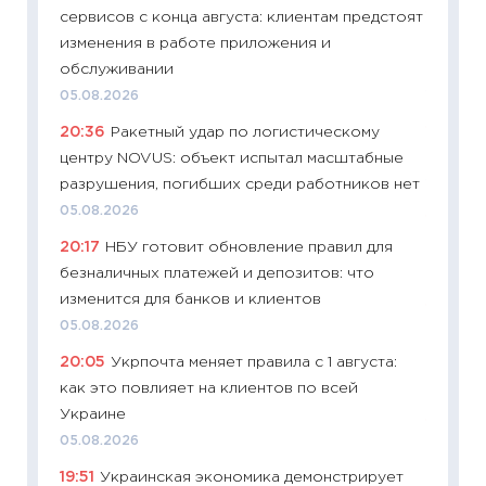
сервисов с конца августа: клиентам предстоят
11:29
До
изменения в работе приложения и
что на
обслуживании
деклар
05.08.2026
19.06.20
20:36
Ракетный удар по логистическому
11:22
Ка
центру NOVUS: объект испытал масштабные
ваканс
разрушения, погибших среди работников нет
11.06.20
05.08.2026
11:27
До
20:17
НБУ готовит обновление правил для
промыш
безналичных платежей и депозитов: что
30.04.2
изменится для банков и клиентов
11:32
Бо
05.08.2026
уверен
20:05
Укрпочта меняет правила с 1 августа:
поведе
как это повлияет на клиентов по всей
27.04.2
Украине
11:28
По
05.08.2026
измени
19:51
Украинская экономика демонстрирует
в 2026