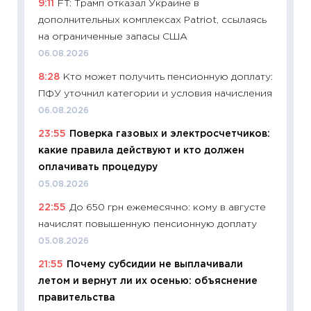
9:11
FT: Трамп отказал Украине в
будуще
дополнительных комплексах Patriot, ссылаясь
01.07.2
на ограниченные запасы США
11:24
Пр
06.08.2026
образо
8:28
Кто может получить пенсионную доплату:
платит
ПФУ уточнил категории и условия начисления
29.06.2
06.08.2026
11:27
Вс
23:55
Поверка газовых и электросчетчиков:
Украин
какие правила действуют и кто должен
универ
оплачивать процедуру
абитур
05.08.2026
23.06.2
22:55
До 650 грн ежемесячно: кому в августе
11:29
До
начислят повышенную пенсионную доплату
что на
деклар
05.08.2026
19.06.20
21:55
Почему субсидии не выплачивали
летом и вернут ли их осенью: объяснение
11:22
Ка
правительства
ваканс