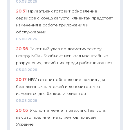
05.08.2026
11.06.20
20:51
ПриватБанк готовит обновление
11:27
До
сервисов с конца августа: клиентам предстоят
промыш
изменения в работе приложения и
30.04.2
обслуживании
11:32
Бо
05.08.2026
уверен
20:36
Ракетный удар по логистическому
поведе
центру NOVUS: объект испытал масштабные
27.04.2
разрушения, погибших среди работников нет
11:28
По
05.08.2026
измени
20:17
НБУ готовит обновление правил для
в 2026
безналичных платежей и депозитов: что
13.04.20
изменится для банков и клиентов
11:29
Ск
05.08.2026
пасхал
20:05
Укрпочта меняет правила с 1 августа:
собств
как это повлияет на клиентов по всей
сравне
Украине
06.04.2