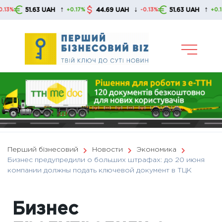
Skip
↑
↓
↑
51.63 UAH
44.69 UAH
51.63 UAH
4
+0.17%
-0.13%
+0.17%
to
content
Перший бізнесовий
Новости
Экономика
Бизнес предупредили о больших штрафах: до 20 июня
компании должны подать ключевой документ в ТЦК
Бизнес