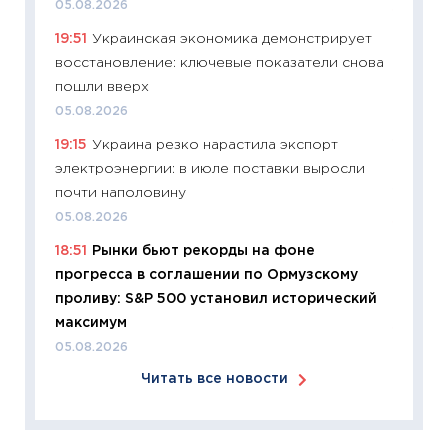
05.08.2026
11:24
Ск
19:51
Украинская экономика демонстрирует
сдержи
восстановление: ключевые показатели снова
Майком
пошли вверх
перев
05.08.2026
30.03.2
19:15
Украина резко нарастила экспорт
11:26
Зо
электроэнергии: в июле поставки выросли
время 
почти наполовину
12.03.20
05.08.2026
11:27
Эк
18:51
Рынки бьют рекорды на фоне
что из
прогресса в соглашении по Ормузскому
перспе
проливу: S&P 500 установил исторический
24.02.2
максимум
11:26
П
05.08.2026
2025-2
Читать все новости
сбереж
Institu
18.02.20