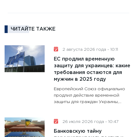
11:27
За
кто ди
кандид
16.02.20
ЧИТАЙТЕ ТАКЖЕ
11:30
Ре
котель
2 августа 2026 года - 10:11
аудита
ЕС продлил временную
30.01.20
защиту для украинцев: какие
11:30
Кр
требования остаются для
делают
мужчин в 2025 году
28.01.20
Европейский Союз официально
11:28
Го
продлил действие временной
защиты для граждан Украины,...
гранто
дефиц
13.01.20
26 июля 2026 года - 10:47
11:30
Ст
Банковскую тайну
будуще