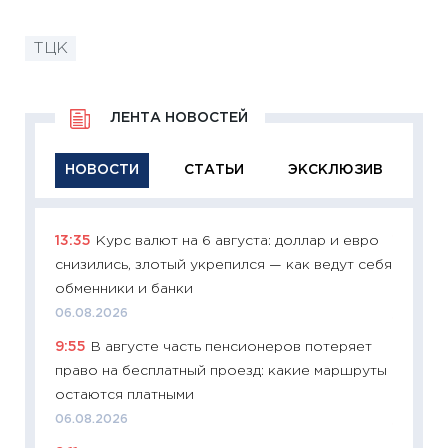
ТЦК
ЛЕНТА НОВОСТЕЙ
НОВОСТИ
СТАТЬИ
ЭКСКЛЮЗИВ
13:35
Курс валют на 6 августа: доллар и евро
11:29
Ка
снизились, злотый укрепился — как ведут себя
успешн
обменники и банки
21.07.20
06.08.2026
11:26
Ка
9:55
В августе часть пенсионеров потеряет
риски 
право на бесплатный проезд: какие маршруты
облига
остаются платными
08.07.2
06.08.2026
11:20
Це