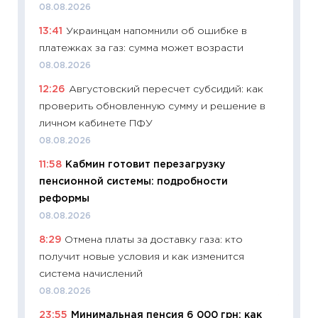
08.08.2026
будуще
13:41
Украинцам напомнили об ошибке в
01.07.2
платежках за газ: сумма может возрасти
11:24
Пр
08.08.2026
образо
12:26
Августовский пересчет субсидий: как
платит
проверить обновленную сумму и решение в
29.06.2
личном кабинете ПФУ
11:27
Вс
08.08.2026
Украин
11:58
Кабмин готовит перезагрузку
универ
пенсионной системы: подробности
абитур
реформы
23.06.2
08.08.2026
11:29
До
8:29
Отмена платы за доставку газа: кто
что на
получит новые условия и как изменится
деклар
система начислений
19.06.20
08.08.2026
11:22
Ка
23:55
Минимальная пенсия 6 000 грн: как
ваканс