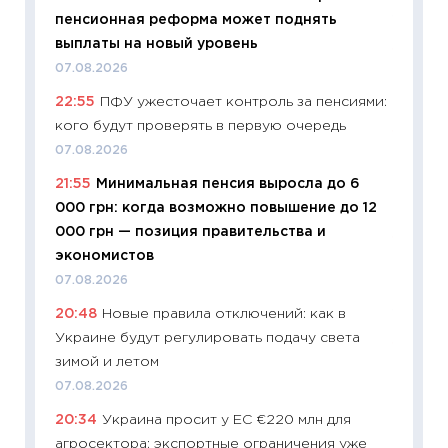
пенсионная реформа может поднять
11.06.20
выплаты на новый уровень
11:27
До
07.08.2026
промыш
22:55
ПФУ ужесточает контроль за пенсиями:
30.04.2
кого будут проверять в первую очередь
11:32
Бо
07.08.2026
уверен
21:55
Минимальная пенсия выросла до 6
поведе
000 грн: когда возможно повышение до 12
27.04.2
000 грн — позиция правительства и
11:28
По
экономистов
измени
07.08.2026
в 2026
20:48
Новые правила отключений: как в
13.04.20
Украине будут регулировать подачу света
11:29
Ск
зимой и летом
пасхал
07.08.2026
собств
20:34
Украина просит у ЕС €220 млн для
сравне
агросектора: экспортные ограничения уже
06.04.2