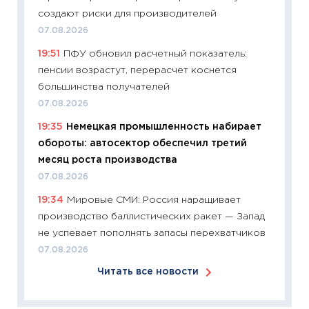
создают риски для производителей
11:24
Ск
07.08.2026
сдержи
19:51
ПФУ обновил расчетный показатель:
Майком
пенсии возрастут, перерасчет коснется
перев
большинства получателей
30.03.2
07.08.2026
11:26
Зо
19:35
Немецкая промышленность набирает
время 
обороты: автосектор обеспечил третий
12.03.20
месяц роста производства
11:27
Эк
07.08.2026
что из
19:34
Мировые СМИ: Россия наращивает
перспе
производство баллистических ракет — Запад
24.02.2
не успевает пополнять запасы перехватчиков
11:26
П
07.08.2026
2025-2
Читать все новости
сбереж
Institu
18.02.20