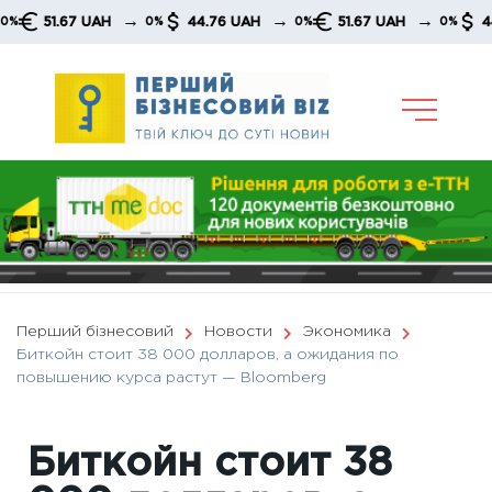
Skip
→
→
→
51.67 UAH
44.76 UAH
51.67 UAH
44.76 
0%
0%
0%
to
content
Перший бізнесовий
Новости
Экономика
Биткойн стоит 38 000 долларов, а ожидания по
повышению курса растут — Вloomberg
Биткойн стоит 38