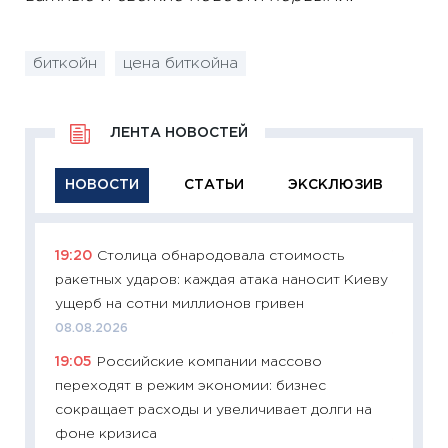
биткойн
цена биткойна
ЛЕНТА НОВОСТЕЙ
НОВОСТИ
СТАТЬИ
ЭКСКЛЮЗИВ
19:20
Столица обнародовала стоимость
11:29
Ка
ракетных ударов: каждая атака наносит Киеву
успешн
ущерб на сотни миллионов гривен
21.07.20
08.08.2026
11:26
Ка
19:05
Российские компании массово
риски 
переходят в режим экономии: бизнес
облига
сокращает расходы и увеличивает долги на
08.07.2
фоне кризиса
11:20
Це