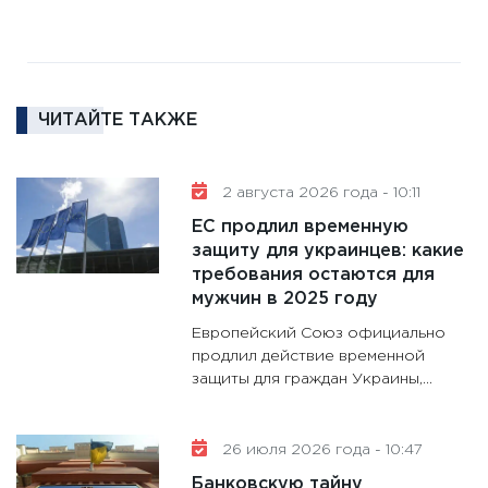
11:27
За
кто ди
кандид
16.02.20
ЧИТАЙТЕ ТАКЖЕ
11:30
Ре
котель
2 августа 2026 года - 10:11
аудита
ЕС продлил временную
30.01.20
защиту для украинцев: какие
11:30
Кр
требования остаются для
делают
мужчин в 2025 году
28.01.20
Европейский Союз официально
11:28
Го
продлил действие временной
защиты для граждан Украины,...
гранто
дефиц
13.01.20
26 июля 2026 года - 10:47
11:30
Ст
Банковскую тайну