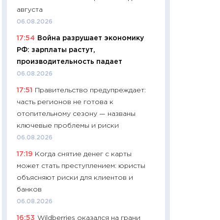
найму
августа
11.06.2026
06.08.2026
11:27
Дорожает ещ
17:54
Война разрушает экономику
промышленные ц
РФ: зарплаты растут,
чеки
производительность падает
30.04.2026
06.08.2026
11:32
Больше сбе
17:51
Правительство предупреждает:
уверенности: как
часть регионов не готова к
финансовое пове
отопительному сезону — названы
27.04.2026
ключевые проблемы и риски
11:28
Почему еда 
06.08.2026
бюджет: как изм
17:19
Когда снятие денег с карты
продуктовая кор
может стать преступлением: юристы
2026 году
объясняют риски для клиентов и
13.04.2026
банков
11:29
Сколько дей
06.08.2026
пасхальная корзи
16:53
Wildberries оказался на грани