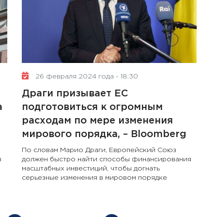
10 января 2025 года - 8:52
Бизнес-Диалог: Влияние
26 февраля 2024 года - 18:30
искусственного интеллекта
Драги призывает ЕС
на деятельность советов
директоров
а
подготовиться к огромным
расходам по мере изменения
мирового порядка, – Bloomberg
По словам Марио Драги, Европейский Союз
в
должен быстро найти способы финансирования
масштабных инвестиций, чтобы догнать
серьезные изменения в мировом порядке