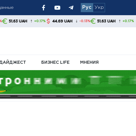
Рус
Укр
данные
итные программы
↓
↑
44.69 UAH
51.63 UAH
+0.17%
-0.13%
+0.17%
а цены и
ДАЙДЖЕСТ
БИЗНЕС LIFE
МНЕНИЯ