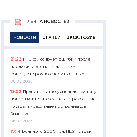
ЛЕНТА НОВОСТЕЙ
НОВОСТИ
СТАТЬИ
ЭКСКЛЮЗИВ
21:22
ГНС фиксирует ошибки после
11:29
Качественн
продажи квартир: владельцам
основа успешног
советуют срочно сверить данные
21.07.2026
06.08.2026
11:26
Как заработ
19:52
Правительство усиливает защиту
доходность, риск
логистики: новые склады, страхование
покупки государ
грузов и кредитные программы для
08.07.2026
бизнеса
11:20
Цена здоров
06.08.2026
медицина будуще
19:14
Банкнота 2000 грн: НБУ готовит
расходы людей