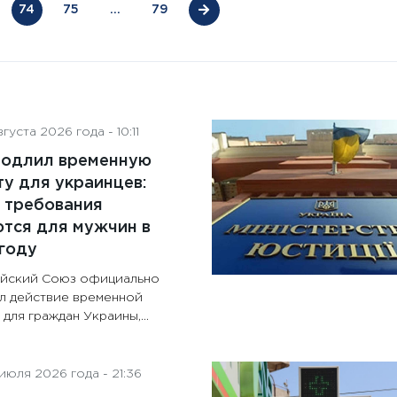
74
75
…
79
густа 2026 года - 10:11
родлил временную
у для украинцев:
 требования
тся для мужчин в
году
йский Союз официально
л действие временной
для граждан Украины,...
июля 2026 года - 21:36