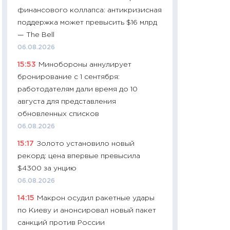
собственный рас
финансового коллапса: антикризисная
набора по сравн
поддержка может превысить $16 млрд
официальной оц
— The Bell
06.04.2026
06.08.2026
11:24
Сколько сто
15:53
Минобороны аннулирует
сдерживание в 20
бронирование с 1 сентября:
разговора с Май
работодателям дали время до 10
арифметики пер
августа для представления
30.03.2026
обновленных списков
11:26
Золото по $
06.08.2026
$80: время покуп
15:17
Золото установило новый
фиксировать при
рекорд: цена впервые превысила
12.03.2026
$4300 за унцию
11:27
Экономика 
06.08.2026
войны: что измен
14:15
Макрон осудил ракетные удары
какие перспектив
по Киеву и анонсировал новый пакет
стабильности
санкций против России
24.02.2026