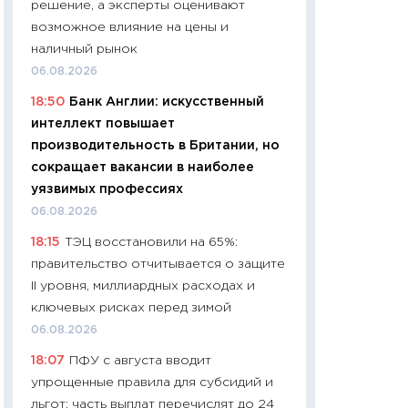
решение, а эксперты оценивают
01.07.2026
возможное влияние на цены и
11:24
Профессии б
наличный рынок
двигается образо
06.08.2026
навыки будут пл
18:50
Банк Англии: искусственный
29.06.2026
интеллект повышает
11:27
Вступительн
производительность в Британии, но
Украине: цена ко
сокращает вакансии в наиболее
университетов и
уязвимых профессиях
абитуриентов
06.08.2026
23.06.2026
18:15
ТЭЦ восстановили на 65%:
11:29
Доллар по 51
правительство отчитывается о защите
тысяч: что на са
II уровня, миллиардных расходах и
показывает Бюд
ключевых рисках перед зимой
2027–2029
06.08.2026
19.06.2026
18:07
ПФУ с августа вводит
11:22
Кадровый д
упрощенные правила для субсидий и
вакансии: мешаю
льгот: часть выплат перечислят до 24