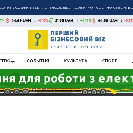
сле продажи квартир: владельцам советуют срочно сверить 
защиту логистики: новые склады, страхование грузов и кред
↓
↑
↓
↑
51.63 UAH
44.69 UAH
51.63 UAH
-0.13%
+0.17%
-0.13%
отовит решение, а эксперты оценивают возможное влияние н
СТВО
СОБЫТИЯ
КУЛЬТУРА
СПОРТ