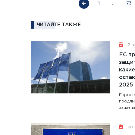
1
…
73
ЧИТАЙТЕ ТАКЖЕ
2 ав
ЕС п
защит
какие
остаю
2025 
Европе
продли
защиты 
20 